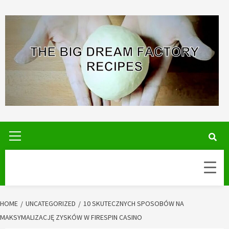
Skip
to
content
Primary
Menu
HOME
UNCATEGORIZED
10 SKUTECZNYCH SPOSOBÓW NA
MAKSYMALIZACJĘ ZYSKÓW W FIRESPIN CASINO