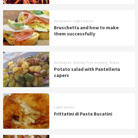
Antipasto
Light meals
Bruschetta and how to make
them successfully
Antipasto
Gluten free savoury
Sides
Potato salad with Pantelleria
capers
Light meals
Frittatini di Pasta Bucatini