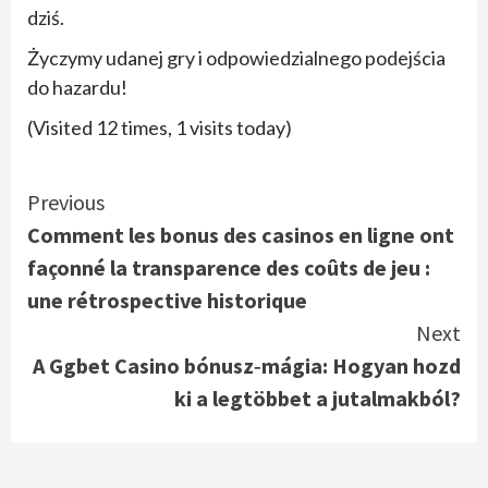
dziś.
Życzymy udanej gry i odpowiedzialnego podejścia
do hazardu!
(Visited 12 times, 1 visits today)
Continue
Previous
Comment les bonus des casinos en ligne ont
Reading
façonné la transparence des coûts de jeu :
une rétrospective historique
Next
A Ggbet Casino bónusz‑mágia: Hogyan hozd
ki a legtöbbet a jutalmakból?