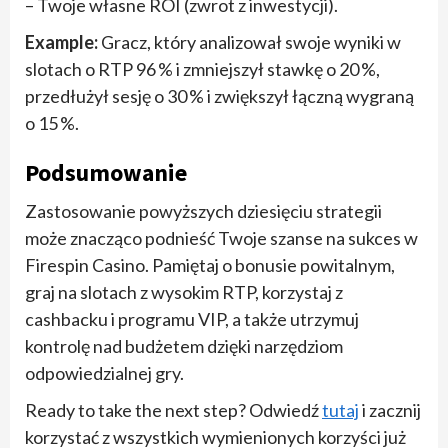
– Twoje własne ROI (zwrot z inwestycji).
Example:
Gracz, który analizował swoje wyniki w
slotach o RTP 96 % i zmniejszył stawkę o 20 %,
przedłużył sesję o 30 % i zwiększył łączną wygraną
o 15 %.
Podsumowanie
Zastosowanie powyższych dziesięciu strategii
może znacząco podnieść Twoje szanse na sukces w
Firespin Casino. Pamiętaj o bonusie powitalnym,
graj na slotach z wysokim RTP, korzystaj z
cashbacku i programu VIP, a także utrzymuj
kontrolę nad budżetem dzięki narzędziom
odpowiedzialnej gry.
Ready to take the next step? Odwiedź
tutaj
i zacznij
korzystać z wszystkich wymienionych korzyści już