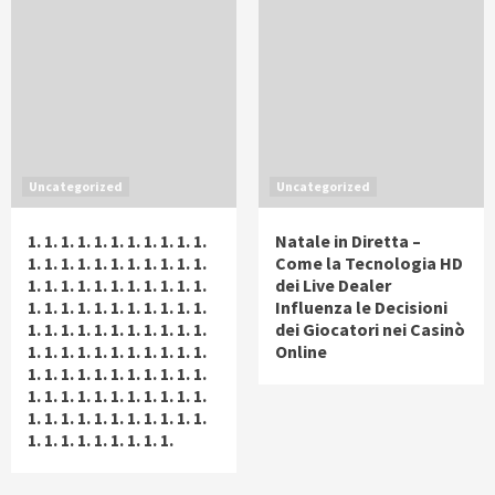
Uncategorized
Uncategorized
1. 1. 1. 1. 1. 1. 1. 1. 1. 1. 1.
Natale in Diretta –
1. 1. 1. 1. 1. 1. 1. 1. 1. 1. 1.
Come la Tecnologia HD
1. 1. 1. 1. 1. 1. 1. 1. 1. 1. 1.
dei Live Dealer
1. 1. 1. 1. 1. 1. 1. 1. 1. 1. 1.
Influenza le Decisioni
1. 1. 1. 1. 1. 1. 1. 1. 1. 1. 1.
dei Giocatori nei Casinò
1. 1. 1. 1. 1. 1. 1. 1. 1. 1. 1.
Online
1. 1. 1. 1. 1. 1. 1. 1. 1. 1. 1.
1. 1. 1. 1. 1. 1. 1. 1. 1. 1. 1.
1. 1. 1. 1. 1. 1. 1. 1. 1. 1. 1.
1. 1. 1. 1. 1. 1. 1. 1. 1.