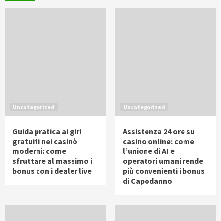
Uncategorized
Uncategorized
Guida pratica ai giri
Assistenza 24 ore su
gratuiti nei casinò
casino online: come
moderni: come
l’unione di AI e
sfruttare al massimo i
operatori umani rende
bonus con i dealer live
più convenienti i bonus
di Capodanno