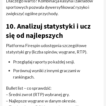
Dlaczego warto? Kombinacja kasyna i zakładów
sportowych pozwala dywersyfikować ryzyko i
zwiększyć ogólne przychody.
10. Analizuj statystyki i ucz
się od najlepszych
Platforma Firespin udostępnia szczegółowe
statystyki gry (liczba spinów, wygrane, RTP).
Przeglądaj raporty po każdej sesji.
Porównuj wyniki z innymi graczami w
rankingach.
Bullet list – co sprawdzić:
– Średni zwrot (RTP) wybranej gry.
– Najlepsze wygrane w danym okresie.