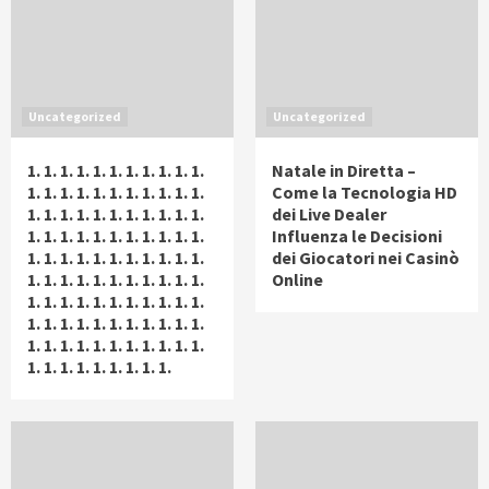
Uncategorized
Uncategorized
1. 1. 1. 1. 1. 1. 1. 1. 1. 1. 1.
Natale in Diretta –
1. 1. 1. 1. 1. 1. 1. 1. 1. 1. 1.
Come la Tecnologia HD
1. 1. 1. 1. 1. 1. 1. 1. 1. 1. 1.
dei Live Dealer
1. 1. 1. 1. 1. 1. 1. 1. 1. 1. 1.
Influenza le Decisioni
1. 1. 1. 1. 1. 1. 1. 1. 1. 1. 1.
dei Giocatori nei Casinò
1. 1. 1. 1. 1. 1. 1. 1. 1. 1. 1.
Online
1. 1. 1. 1. 1. 1. 1. 1. 1. 1. 1.
1. 1. 1. 1. 1. 1. 1. 1. 1. 1. 1.
1. 1. 1. 1. 1. 1. 1. 1. 1. 1. 1.
1. 1. 1. 1. 1. 1. 1. 1. 1.